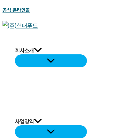
콘
공식 온라인몰
텐
츠
검
로
색
건
회사소개
너
뛰
기
사업영역