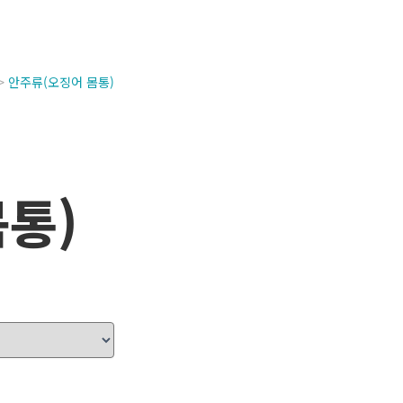
안주류(오징어 몸통)
통)