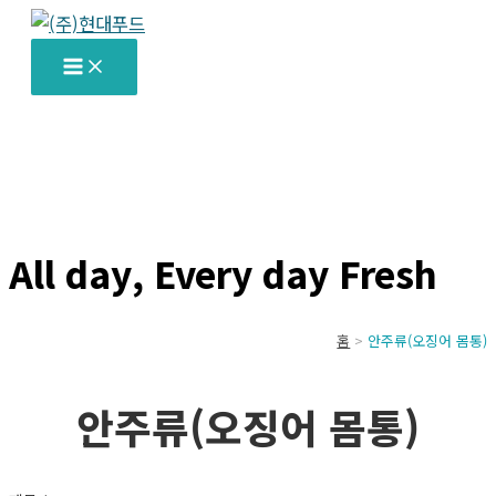
콘
텐
츠
로
건
너
뛰
기
All day, Every day Fresh
홈
안주류(오징어 몸통)
안주류(오징어 몸통)