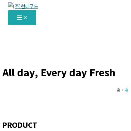
콘
텐
츠
로
건
너
뛰
기
All day, Every day Fresh
홈
홈
PRODUCT