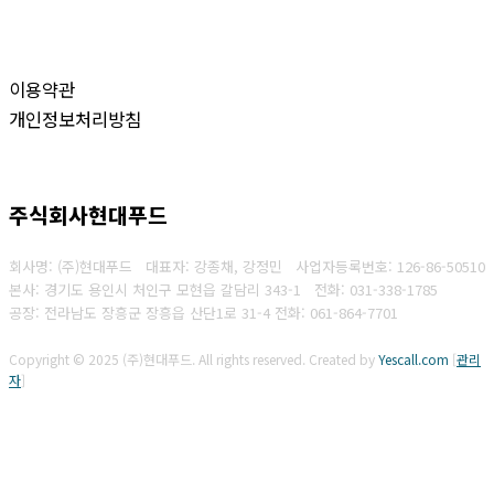
이용약관
개인정보처리방침
주식회사현대푸드
회사명: (주)현대푸드 대표자: 강종채, 강정민
사업자등록번호:
126-86-50510
본사: 경기도 용인시 처인구 모현읍 갈담리 343-1
전화:
031-338-1785
공장: 전라남도 장흥군 장흥읍 산단1로 31-4 전화: 061-864-7701
Copyright © 2025 (주)현대푸드. All rights reserved.
Created by
Yescall.com
[
관리
자
]